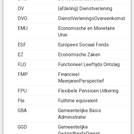
DV
(afdeling) Dienstverlening
DVO
DienstVerleningsOvereenkomst
EMU
Economische en Monetaire
Unie
ESF
Europees Sociaal Fonds
EZ
Economische Zaken
FLO
Functioneel Leeftijds Ontslag
FMP
Financieel
MeerjarenPerspectief
FPU
Flexibele Pensioen Uitkering
Fte
Fulltime equivalent
GBA
Gemeentelijke Basis
Administratie
GGD
Gemeentelijke
GezondheidsDienst