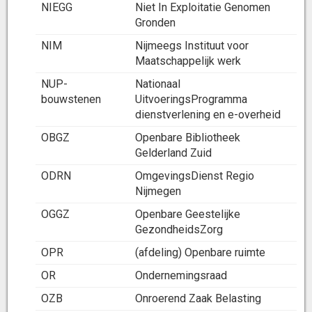
NIEGG
Niet In Exploitatie Genomen
Gronden
NIM
Nijmeegs Instituut voor
Maatschappelijk werk
NUP-
Nationaal
bouwstenen
UitvoeringsProgramma
dienstverlening en e-overheid
OBGZ
Openbare Bibliotheek
Gelderland Zuid
ODRN
OmgevingsDienst Regio
Nijmegen
OGGZ
Openbare Geestelijke
GezondheidsZorg
OPR
(afdeling) Openbare ruimte
OR
Ondernemingsraad
OZB
Onroerend Zaak Belasting