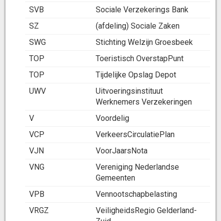
SVB
Sociale Verzekerings Bank
SZ
(afdeling) Sociale Zaken
SWG
Stichting Welzijn Groesbeek
TOP
Toeristisch OverstapPunt
TOP
Tijdelijke Opslag Depot
UWV
Uitvoeringsinstituut
Werknemers Verzekeringen
V
Voordelig
VCP
VerkeersCirculatiePlan
VJN
VoorJaarsNota
VNG
Vereniging Nederlandse
Gemeenten
VPB
Vennootschapbelasting
VRGZ
VeiligheidsRegio Gelderland-