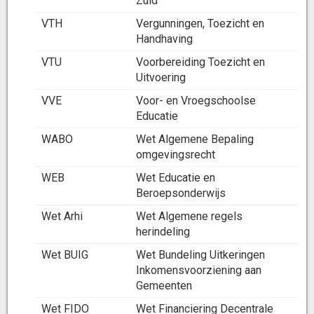
Zuid
VTH
Vergunningen, Toezicht en
Handhaving
VTU
Voorbereiding Toezicht en
Uitvoering
VVE
Voor- en Vroegschoolse
Educatie
WABO
Wet Algemene Bepaling
omgevingsrecht
WEB
Wet Educatie en
Beroepsonderwijs
Wet Arhi
Wet Algemene regels
herindeling
Wet BUIG
Wet Bundeling Uitkeringen
Inkomensvoorziening aan
Gemeenten
Wet FIDO
Wet Financiering Decentrale