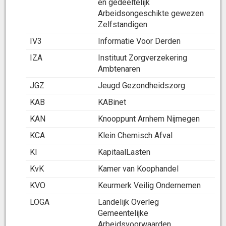
en gedeeltelijk
Arbeidsongeschikte gewezen
Zelfstandigen
IV3
Informatie Voor Derden
IZA
Instituut Zorgverzekering
Ambtenaren
JGZ
Jeugd Gezondheidszorg
KAB
KABinet
KAN
Knooppunt Arnhem Nijmegen
KCA
Klein Chemisch Afval
Kl
KapitaalLasten
KvK
Kamer van Koophandel
KVO
Keurmerk Veilig Ondernemen
LOGA
Landelijk Overleg
Gemeentelijke
Arbeidsvoorwaarden