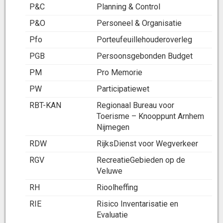
P&C
Planning & Control
P&O
Personeel & Organisatie
Pfo
Porteufeuillehouderoverleg
PGB
Persoonsgebonden Budget
PM
Pro Memorie
PW
Participatiewet
RBT-KAN
Regionaal Bureau voor
Toerisme – Knooppunt Arnhem
Nijmegen
RDW
RijksDienst voor Wegverkeer
RGV
RecreatieGebieden op de
Veluwe
RH
Rioolheffing
RIE
Risico Inventarisatie en
Evaluatie