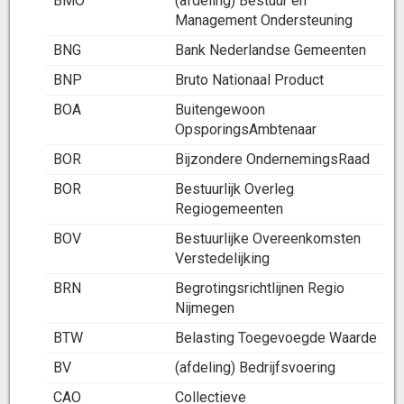
BMO
(afdeling) Bestuur en
Management Ondersteuning
BNG
Bank Nederlandse Gemeenten
BNP
Bruto Nationaal Product
BOA
Buitengewoon
OpsporingsAmbtenaar
BOR
Bijzondere OndernemingsRaad
BOR
Bestuurlijk Overleg
Regiogemeenten
BOV
Bestuurlijke Overeenkomsten
Verstedelijking
BRN
Begrotingsrichtlijnen Regio
Nijmegen
BTW
Belasting Toegevoegde Waarde
BV
(afdeling) Bedrijfsvoering
CAO
Collectieve