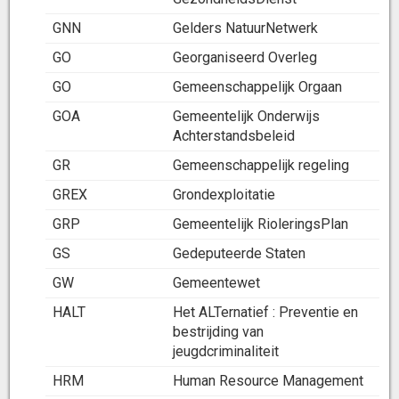
GNN
Gelders NatuurNetwerk
GO
Georganiseerd Overleg
GO
Gemeenschappelijk Orgaan
GOA
Gemeentelijk Onderwijs
Achterstandsbeleid
GR
Gemeenschappelijk regeling
GREX
Grondexploitatie
GRP
Gemeentelijk RioleringsPlan
GS
Gedeputeerde Staten
GW
Gemeentewet
HALT
Het ALTernatief : Preventie en
bestrijding van
jeugdcriminaliteit
HRM
Human Resource Management