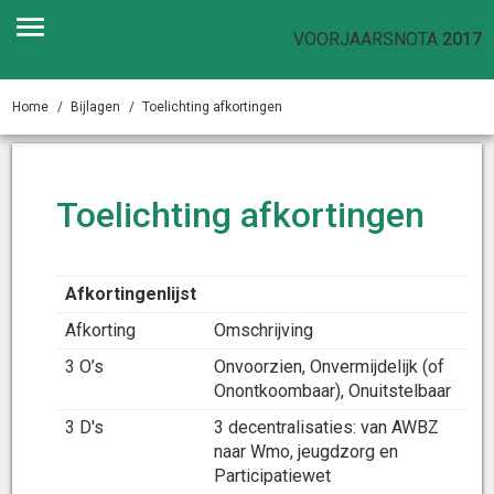
VOORJAARSNOTA
2017
Home
Bijlagen
Toelichting afkortingen
Toelichting afkortingen
Afkortingenlijst
Afkorting
Omschrijving
3 O’s
Onvoorzien, Onvermijdelijk (of
Onontkoombaar), Onuitstelbaar
3 D's
3 decentralisaties: van AWBZ
naar Wmo, jeugdzorg en
Participatiewet