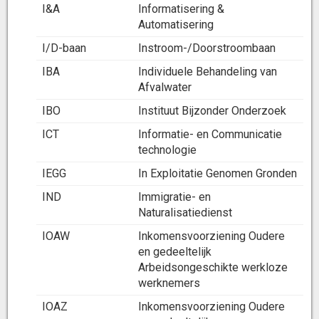
I&A
Informatisering &
Automatisering
I/D-baan
Instroom-/Doorstroombaan
IBA
Individuele Behandeling van
Afvalwater
IBO
Instituut Bijzonder Onderzoek
ICT
Informatie- en Communicatie
technologie
IEGG
In Exploitatie Genomen Gronden
IND
Immigratie- en
Naturalisatiedienst
IOAW
Inkomensvoorziening Oudere
en gedeeltelijk
Arbeidsongeschikte werkloze
werknemers
IOAZ
Inkomensvoorziening Oudere