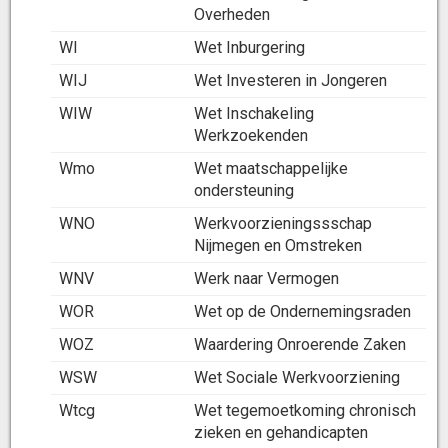
Overheden
WI
Wet Inburgering
WIJ
Wet Investeren in Jongeren
WIW
Wet Inschakeling
Werkzoekenden
Wmo
Wet maatschappelijke
ondersteuning
WNO
Werkvoorzieningssschap
Nijmegen en Omstreken
WNV
Werk naar Vermogen
WOR
Wet op de Ondernemingsraden
WOZ
Waardering Onroerende Zaken
WSW
Wet Sociale Werkvoorziening
Wtcg
Wet tegemoetkoming chronisch
zieken en gehandicapten