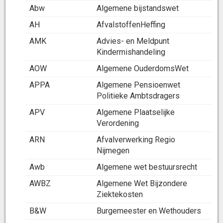
Abw
Algemene bijstandswet
AH
AfvalstoffenHeffing
AMK
Advies- en Meldpunt
Kindermishandeling
AOW
Algemene OuderdomsWet
APPA
Algemene Pensioenwet
Politieke Ambtsdragers
APV
Algemene Plaatselijke
Verordening
ARN
Afvalverwerking Regio
Nijmegen
Awb
Algemene wet bestuursrecht
AWBZ
Algemene Wet Bijzondere
Ziektekosten
B&W
Burgemeester en Wethouders